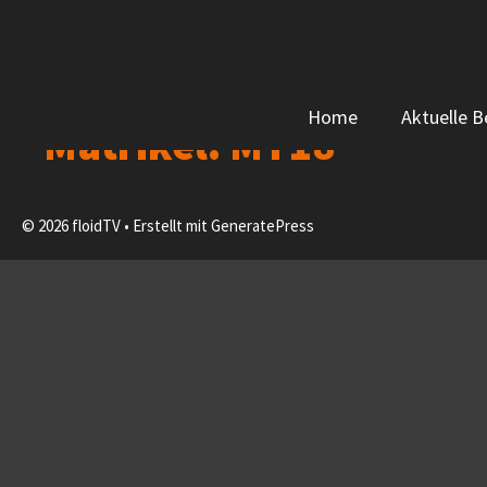
Zum
Inhalt
springen
Home
Aktuelle B
Matrikel:
MT18
© 2026 floidTV
• Erstellt mit
GeneratePress