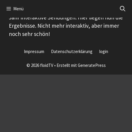
Zum
Im Modul „Studioproduktion“ entstehen jedes
Menü
Inhalt
Jahr interaktive Sendungen. Hier liegen nun die
springen
Ergebnisse. Nicht mehr interaktiv, aber immer
noch sehr schön!
Impressum
Datenschutzerklärung
login
© 2026 floidTV
• Erstellt mit
GeneratePress