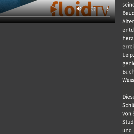
sein
Beuc
Alte
entd
herz
erre
Leip
geni
Buch
Wass
Dies
Schl
von 
Stud
und 