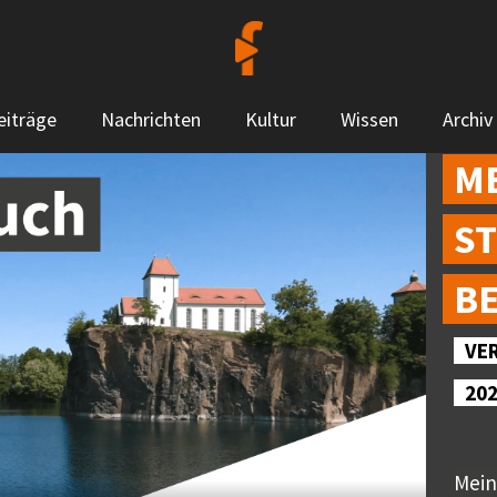
eiträge
Nachrichten
Kultur
Wissen
Archiv
ME
S
B
VE
20
Mein