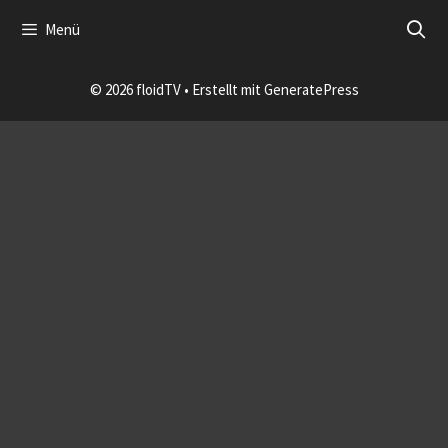
Zum
Menü
Inhalt
Impressum
Datenschutzerklärung
login
springen
© 2026 floidTV
• Erstellt mit
GeneratePress