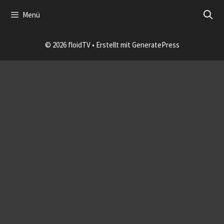
Zum
Menü
Inhalt
Impressum
Datenschutzerklärung
login
springen
© 2026 floidTV
• Erstellt mit
GeneratePress