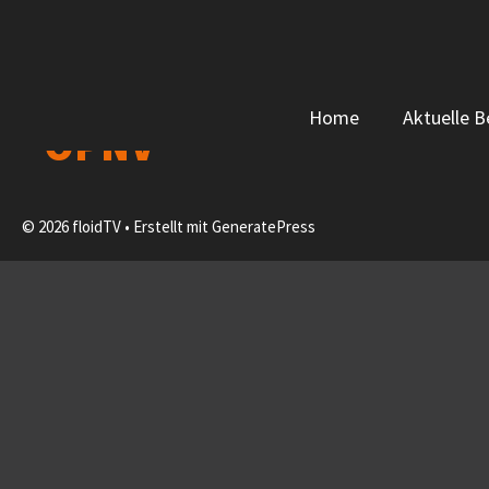
Zum
Inhalt
springen
Home
Aktuelle B
ÖPNV
© 2026 floidTV
• Erstellt mit
GeneratePress