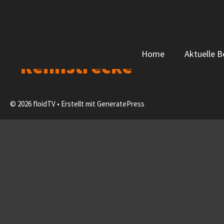
Zum
Inhalt
springen
Home
Aktuelle B
Rennstrecke
© 2026 floidTV
• Erstellt mit
GeneratePress