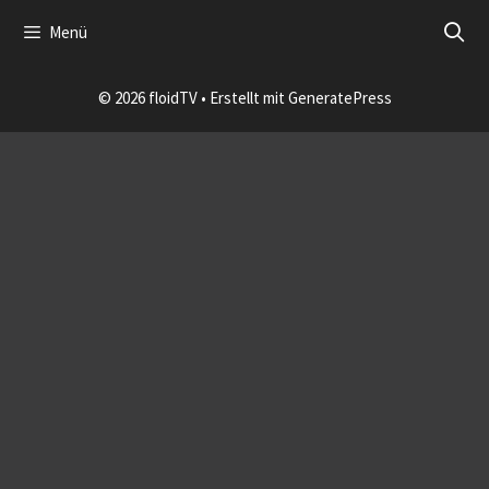
Zum
Menü
Inhalt
Impressum
Datenschutzerklärung
login
springen
© 2026 floidTV
• Erstellt mit
GeneratePress