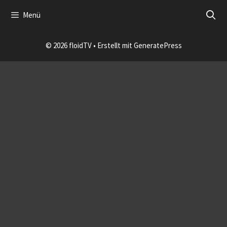
Zum
Menü
Inhalt
Impressum
Datenschutzerklärung
login
springen
© 2026 floidTV
• Erstellt mit
GeneratePress