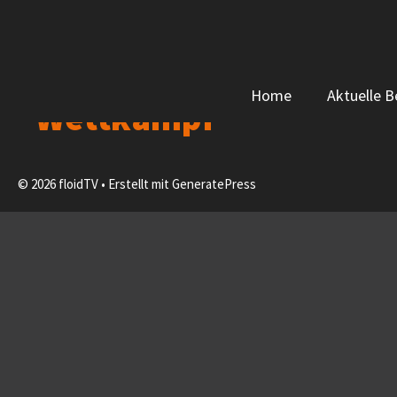
Zum
Inhalt
springen
Home
Aktuelle B
Wettkampf
© 2026 floidTV
• Erstellt mit
GeneratePress