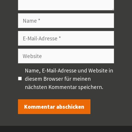
Name
E-
Mail-
Adresse
Website
Name, E-Mail-Adresse und Website in
diesem Browser für meinen
nächsten Kommentar speichern.