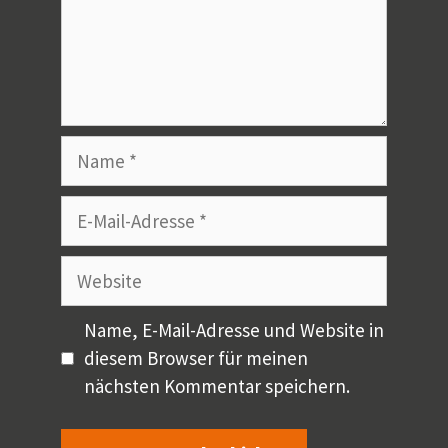
Name
E-
Mail-
Adresse
Website
Name, E-Mail-Adresse und Website in
diesem Browser für meinen
nächsten Kommentar speichern.