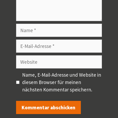
Name
E-
Mail-
Adresse
Website
Name, E-Mail-Adresse und Website in
diesem Browser für meinen
nächsten Kommentar speichern.